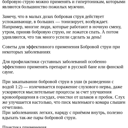
бобровую струю можно применять и гипертоникам, которыми
являются большинство пожилых мужчин.
Замечу, что в малых дозах бобровая струя действует
успокаивающе, в больших — тонизирует, возбуждает.
Например, многие люди, которые работают в ночную смену,
утром, приняв бобровую струю, не ложатся спать. А потом
удивляются, что так много успели сделать за день!
Советы для эффективного применения Бобровой струи при
некоторых заболеваниях
Для профилактики суставных заболеваний особенно
эффективно применять препарат в русской бане или финской
сауне.
При закапывании бобровой струи в уши (в разведении с
водой 1:2) — излечивается поражение слухового нерва, даже
ускоряются мыслительные процессы за счет улучшения
кровообращения в сосудах, очистки от шлаков и пробок. Слух
же улучшается настолько, что писк маленького комара слышен
отчетливо.
При заболеваниях легких, наряду с приёмом внутрь, полезно
вдыхать так-же пары бобровой струи.
Практика применения