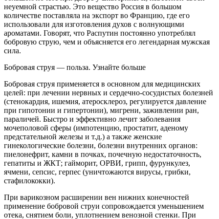
неуемной страстью. Это вещество Россия в большом
количестве поставляла на экспорт во Францию, где его
использовали для изготовления духов с волнующими
ароматами. Говорят, что Распутин постоянно употреблял
бобровую струю, чем и объясняется его легендарная мужская
сила.
Бобровая струя — польза. Узнайте больше
Бобровая струя применяется в основном для медицинских
целей: при лечении нервных и сердечно-сосудистых болезней
(стенокардия, ишемия, атеросклероз, регулируется давление
при гипотонии и гипертонии), мигрени, заживлении ран,
параличей. Быстро и эффективно лечит заболевания
мочеполовой сферы (импотенцию, простатит, аденому
предстательной железы и т.д.) а также женские
гинекологические болезни, болезни внутренних органов:
пиелонефрит, камни в почках, почечную недостаточность,
гепатиты и ЖКТ; гайморит, ОРВИ, грипп, фурункулез,
ячмени, сепсис, герпес (уничтожаются вирусы, грибки,
стафилококки).
При варикозном расширении вен нижних конечностей
применение бобровой струи сопровождается уменьшением
отека, снятием боли, уплотнением венозной стенки. При