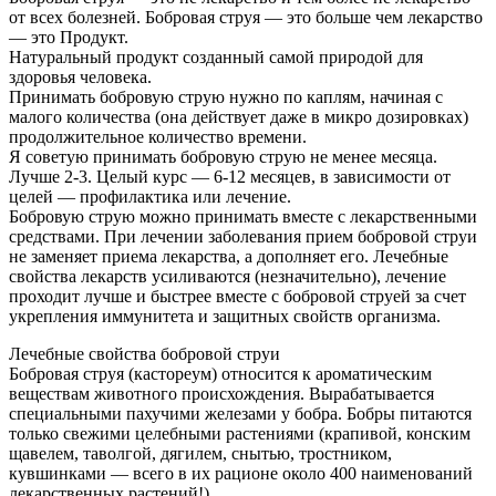
от всех болезней. Бобровая струя — это больше чем лекарство
— это Продукт.
Натуральный продукт созданный самой природой для
здоровья человека.
Принимать бобровую струю нужно по каплям, начиная с
малого количества (она действует даже в микро дозировках)
продолжительное количество времени.
Я советую принимать бобровую струю не менее месяца.
Лучше 2-3. Целый курс — 6-12 месяцев, в зависимости от
целей — профилактика или лечение.
Бобровую струю можно принимать вместе с лекарственными
средствами. При лечении заболевания прием бобровой струи
не заменяет приема лекарства, а дополняет его. Лечебные
свойства лекарств усиливаются (незначительно), лечение
проходит лучше и быстрее вместе с бобровой струей за счет
укрепления иммунитета и защитных свойств организма.
Лечебные свойства бобровой струи
Бобровая струя (кастореум) относится к ароматическим
веществам животного происхождения. Вырабатывается
специальными пахучими железами у бобра. Бобры питаются
только свежими целебными растениями (крапивой, конским
щавелем, таволгой, дягилем, снытью, тростником,
кувшинками — всего в их рационе около 400 наименований
лекарственных растений!).