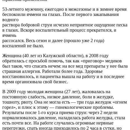
53-летнего мужчину, ежегодно в межсезонье и в зимнее время
беспокоили ячмени на глазах. После первого закапывания
водного
раствора бобровой струи исчезло неприятное ощущение песка
в глазах. Вскоре воспалительный процесс прекратился, и
ячмень
рассосался. Весь сезон и далее (прошло уже 2 года)
воспалений не было.
Женщина (40 лет из Калужской области), в 2008 году
обратилась с просьбой помочь, так как «приговор» медиков
был таков, что спасать нечем: на все мед препараты у нее была
страшная аллергия. Работали более года. Здоровье
восстановилось, и пациентка вышла на работу и в последнее
время организовала свой бизнес.
В 2009 году молодая женщина (27 лет), жаловалась на
постоянную слабость, низкое давление, боли в желудке,
тошноту, рвоту. Она не могла есть — три года желудок «огнем
горел», и плюс к этому — гинекологические проблемы.
Результаты после 1-го курса приема струи: через 2 недели
нормализовалось давление, наладилась работа желудка, стала
есть почти все. На работе случались огромные нервные
перегрузки, спать иногда приходилось по 2 часа в сутки, но