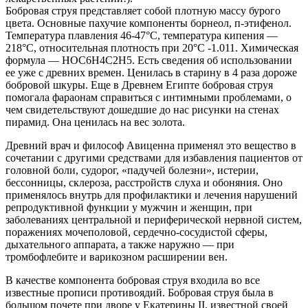
Бобровая струя представляет собой плотную массу бурого
цвета. Основные пахучие компоненты борнеол, п-этифенол.
Температура плавления 46-47°С, температура кипения —
218°С, относительная плотность при 20°С -1.011. Химическая
формула — НОС6Н4С2Н5. Есть сведения об использовании
ее уже с древних времен. Ценилась в старину в 4 раза дороже
бобровой шкуры. Еще в Древнем Египте бобровая струя
помогала фараонам справиться с интимными проблемами, о
чем свидетельствуют дошедшие до нас рисунки на стенах
пирамид. Она ценилась на вес золота.
Древний врач и философ Авиценна применял это вещество в
сочетании с другими средствами для избавления пациентов от
головной боли, судорог, «падучей болезни», истерии,
бессонницы, склероза, расстройств слуха и обоняния. Оно
применялось внутрь для профилактики и лечения нарушений
репродуктивной функции у мужчин и женщин, при
заболеваниях центральной и периферической нервной систем,
поражениях мочеполовой, сердечно-сосудистой сферы,
дыхательного аппарата, а также наружно — при
тромбофлебите и варикозном расширении вен.
В качестве компонента бобровая струя входила во все
известные прописи противоядий. Бобровая струя была в
большом почете при дворе у Екатерины II, известной своей