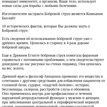
повышает иммунитет, а организм, Ваше тело, использует
новые силы для борьбы с любыми болезнями.
Изготовителем экстракта Бобровой струи является Компания
Биолайт
10 исторических фактов, которые Вы должны знать о
Бобровой струе:
Есть сведения об использовании бобровой струи уже с
древних времен. Ценилась в старину в 4 раза дороже
бобровой шкуры.
Еще в Древнем Египте бобровая струя помогала фараонам
справиться с интимными проблемами, о чем свидетельствуют
дошедшие до нас рисунки на стенах пирамид. Она ценилась
на вес золота.
Древний врач и философ Авиценна применял это вещество в
сочетании с другими средствами для избавления пациентов от
головной боли, судорог, «падучей болезни», истерии,
бессонницы, склероза, расстройств слуха и обоняния.
Оно применялось внутрь для профилактики и лечения
нарушений репродуктивной функции у мужчин и женщин,
при заболеваниях центральной и периферической нервной
систем, поражениях мочеполовой, сердечно-сосудистой