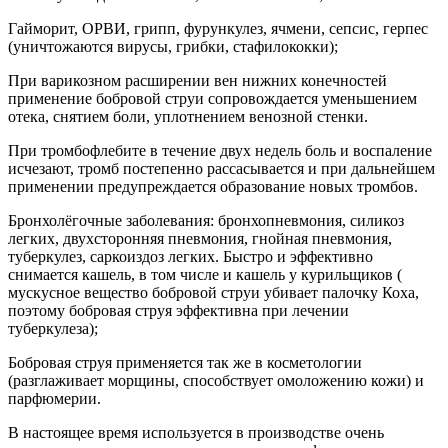
Гайморит, ОРВИ, грипп, фурункулез, ячмени, сепсис, герпес
(уничтожаются вирусы, грибки, стафилококки);
При варикозном расширении вен нижних конечностей
применение бобровой струи сопровождается уменьшением
отека, снятием боли, уплотнением венозной стенки.
При тромбофлебите в течение двух недель боль и воспаление
исчезают, тромб постепенно рассасывается и при дальнейшем
применении предупреждается образование новых тромбов.
Бронхолёгочные заболевания: бронхопневмония, силикоз
легких, двухсторонняя пневмония, гнойная пневмония,
туберкулез, саркоиздоз легких. Быстро и эффективно
снимается кашель, в том числе и кашель у курильщиков (
мускусное вещество бобровой струи убивает палочку Коха,
поэтому бобровая струя эффективна при лечении
туберкулеза);
Бобровая струя применяется так же в косметологии
(разглаживает морщины, способствует омоложению кожи) и
парфюмерии.
В настоящее время используется в производстве очень