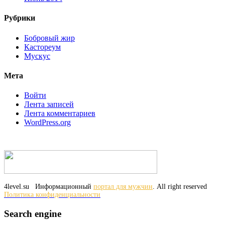
Рубрики
Бобровый жир
Кастореум
Мускус
Мета
Войти
Лента записей
Лента комментариев
WordPress.org
4level.su
Информационный
портал для мужчин
. All right reserved
Политика конфиденциальности
Search engine