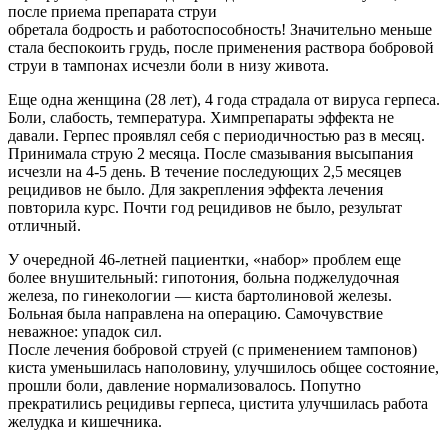
после приема препарата струи
обретала бодрость и работоспособность! Значительно меньше
стала беспокоить грудь, после применения раствора бобровой
струи в тампонах исчезли боли в низу живота.
Еще одна женщина (28 лет), 4 года страдала от вируса герпеса.
Боли, слабость, температура. Химпрепараты эффекта не
давали. Герпес проявлял себя с периодичностью раз в месяц.
Принимала струю 2 месяца. После смазывания высыпания
исчезли на 4-5 день. В течение последующих 2,5 месяцев
рецидивов не было. Для закрепления эффекта лечения
повторила курс. Почти год рецидивов не было, результат
отличный.
У очередной 46-летней пациентки, «набор» проблем еще
более внушительный: гипотония, больна поджелудочная
железа, по гинекологии — киста бартолиновой железы.
Больная была направлена на операцию. Самочувствие
неважное: упадок сил.
После лечения бобровой струей (с применением тампонов)
киста уменьшилась наполовину, улучшилось общее состояние,
прошли боли, давление нормализовалось. Попутно
прекратились рецидивы герпеса, цистита улучшилась работа
желудка и кишечника.