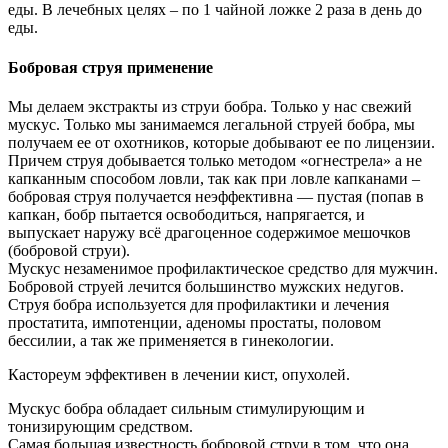
еды. В лечебных целях – по 1 чайной ложке 2 раза в день до
еды.
Бобровая струя применение
Мы делаем экстракты из струи бобра. Только у нас свежий
мускус. Только мы занимаемся легальной струей бобра, мы
получаем ее от охотников, которые добывают ее по лицензии.
Причем струя добывается только методом «огнестрела» а не
капканным способом ловли, так как при ловле капканами –
бобровая струя получается неэффективна — пустая (попав в
капкан, бобр пытается освободиться, напрягается, и
выпускает наружу всё драгоценное содержимое мешочков
(бобровой струи).
Мускус незаменимое профилактическое средство для мужчин.
Бобровой струей лечится большинство мужских недугов.
Струя бобра используется для профилактики и лечения
простатита, импотенции, аденомы простаты, половом
бессилии, а так же применяется в гинекологии.
Кастореум эффективен в лечении кист, опухолей.
Мускус бобра обладает сильным стимулирующим и
тонизирующим средством.
Самая большая известность бобровой струи в том, что она