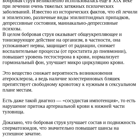
Бобровая струя великолепно использовалась еще в ХIХ веке
при лечении очень тяжелых затяжных психических
заболеваний. Известно из исторических фактов, что ей лечили
и эпилепсию, различные виды эпилиптоидных припадков,
депрессивные состояния, маниакально-депрессивные
психозы.
В целом бобровая струя оказывает общеукрепляющее и
тонизирующее действие на организм, в частности, она
успокаивает нервы, защищает от радиации, снимает
воспалительные процессы (от простатита до пневмонии),
повышает уровень тестостерона в крови, нормализует
гормональный фон, улучшает микро циркуляцию крови.
Это вещество снижает вероятность возникновения
атеросклероза, а ведь наличие холестериновых бляшек
препятствует свободному кровотоку к нужным в сексуальном
плане местам.
Есть даже такой диагноз — «сосудистая импотенция», то есть
нарушение притока артериальной крови к нижней части
туловища.
Доказано, что бобровая струя улучшает состав и подвижность
сперматозоидов, что значительно повышает шансы на
успешное зачатие.