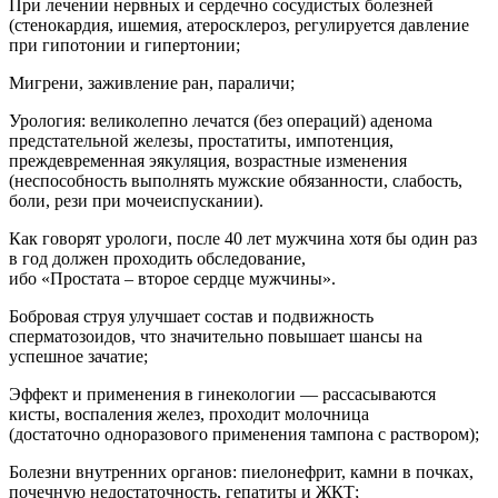
При лечении нервных и сердечно сосудистых болезней
(стенокардия, ишемия, атеросклероз, регулируется давление
при гипотонии и гипертонии;
Мигрени, заживление ран, параличи;
Урология: великолепно лечатся (без операций) аденома
предстательной железы, простатиты, импотенция,
преждевременная эякуляция, возрастные изменения
(неспособность выполнять мужские обязанности, слабость,
боли, рези при мочеиспускании).
Как говорят урологи, после 40 лет мужчина хотя бы один раз
в год должен проходить обследование,
ибо «Простата – второе сердце мужчины».
Бобровая струя улучшает состав и подвижность
сперматозоидов, что значительно повышает шансы на
успешное зачатие;
Эффект и применения в гинекологии — рассасываются
кисты, воспаления желез, проходит молочница
(достаточно одноразового применения тампона с раствором);
Болезни внутренних органов: пиелонефрит, камни в почках,
почечную недостаточность, гепатиты и ЖКТ;