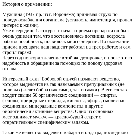
История о применении:
Мужчина (1937 г.р. из г. Воронежа) принимал струю по
поводу ослабления организма (усталость, импотенция, пропал
интерес к жизни).
Уже в середине 1-го курса с начала приема препарата он был
очень удивлен тем, что восстановилась потенция, возросла
работоспособность, появилось много энергии. По окончании
приема препарата наш пациент работал на трех работах и сам
строил гараж!
Через год повторил лечение в той же дозировке, и после этого
надобность в обращении за помощью по поводу здоровья
отпала.
Интересный факт! Бобровой струей называют вещество,
которое выделяется из так называемых препуциальных (не
половых) желез бобра (как самца, так и самки). В его состав
входит свыше 50 органических соединений — спирты,
фенолы, природные стероиды, кислоты, эфиры, смолистые
соединения, минеральные компоненты и другие
биологически активные вещества. Одно из основных
мест занимает мускус — красно-бурый секрет с
отвратительным специфическим запахом.
Такое же вещество выделяют кабарга и ондатра, последнюю