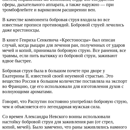
сферы, дыхательного аппарата, а также наружно — при
тромбофлебите и варикозном расширении вен.
В качестве компонента бобровая струя входила во все
известные прописи противоядий. Бобровой струей лечились
даже крестоносцы.
В книге Генриха Сенкевича «Крестоносцы» был описан
случай, когда рыцари для лечения ран, полученных от ударов
мечей и копий, принимали бобровую струю. Все ранения, все
травмы, если пить вытяжку из бобровой струи, заживают
вдвое быстрее.
Бобровая струя была в большом почете при дворе у
Екатерины II, известной своей неуемной страстью. Это
вещество Россия в большом количестве поставляла на экспорт
во Францию, где его использовали для изготовления духов с
волнующими ароматами.
Говорят, что Распутин постоянно употреблял бобровую струю,
чем и объясняется его легендарная мужская сила.
Со времен Александра Невского воины использовали
настойку бобровой струи для заживления ран (от стрел,
копий, мечей). Было замечено, что раны заживлялись намного