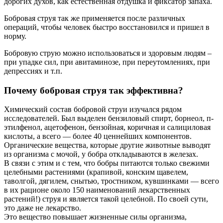
дорогих духов, как естественная отдушка и фиксатор запаха.
Бобровая струя так же применяется после различных
операций, чтобы человек быстро восстановился и пришел в
норму.
Бобровую струю можно использоваться и здоровым людям –
при упадке сил, при авитаминозе, при переутомлениях, при
депрессиях и т.п.
Почему бобровая струя так эффективна?
Химический состав бобровой струи изучался рядом
исследователей. Был выделен бензиловый спирт, борнеол, п-
этилфенол, ацетофенон, бензойная, коричная и салициловая
кислоты, а всего — более 40 ценнейших компонентов.
Органические вещества, которые другие животные выводят
из организма с мочой, у бобра откладываются в железах.
В связи с этим и с тем, что бобры питаются только свежими
целебными растениями (крапивой, конским щавелем,
таволгой, дягилем, снытью, тростником, кувшинками — всего
в их рационе около 150 наименований лекарственных
растений!) струя и является такой целебной. По своей сути,
это даже не лекарство.
Это вещество повышает жизненные силы организма,