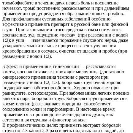
тромбофлебите в течение двух недель боль и воспаление
исчезают, тромб постепенно рассасывается и при дальнейшем
применении предупреждается образование новых тромбов.
Для профилактики суставных заболеваний особенно
эффективно применять препарат в русской бане или финской
сауне. При закапывании этого средства в глаза снимаются
воспаление, зуд, ощущение «песка», (при разведении с водой
1:2); в уши — излечивается поражение слухового нерва, даже
ускоряются мыслительные процессы за счет улучшения
кровообращения в сосудах, очистки от шлаков и пробок (при
разведении с водой 1:2).
Эффект и применения в гинекологии — рассасываются
кисты, воспаления желез, проходит молочница (достаточно
одноразового применения тампона с раствором при
разведении с водой 1:2, 1:3). Бобровая струя очень хорошо
поддерживает работоспособность. Хорошо помогает при
радикулите, остеохондрозе. При заболеваниях легких полезно
вдыхать пары бобровой струи. Бобровая струя применяется в
косметологии (разглаживает морщины, способствует
омоложению кожи) и парфюмерии. В настоящее время
применяется в производстве очень дорогих духов, как
естественная отдушка и фиксатор запаха.
В профилактических целях принимать экстракт бобровой
струи по 2-3 капли 2-3 раза в день под язык или с водой, до