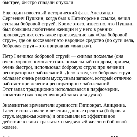
быстрее, быстро спадали опухоли.
Еще один известный исторический факт. Александр
Сергеевич Пушкин, когда был в Пятигорске в ссылке, лечил
суставы бобровой струей. Кроме этого, известно, что Пушкин
был большим любителем женщин и у него в ранних
произведениях есть такое произведение как «Ода бобровой
струе», где он восхваляет это народное средство (по сути дела,
бобровая струя – это природная «виагра»).
Петр I лечился бобровой струей — снимал похмелье (она
очень хорошо помогает снять похмельный синдром, причем,
очень быстро), использовал бобровую струю при лечении
респираторных заболеваний. Дело в том, что бобровая струя
обладает очень резким мускусным запахом, который отлично
работает при лечении респираторных заболеваний.
Этот запах традиционно использовался в парфюмерии,
косметике (как закрепляющий запах для духов).
Знаменитые врачеватели древности Гиппократ, Авиценна,
Гален использовали в лечении данные средства (бобровая
струя, медвежья желчь) и описывали их эффективное
действие в своих трактатах о медвежьей желчи и бобровой
железе.