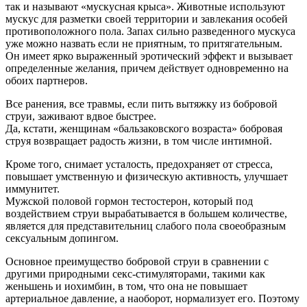
так и называют «мускусная крыса». Животные используют
мускус для разметки своей территории и завлекания особей
противоположного пола. Запах сильно разведенного мускуса
уже можно назвать если не приятным, то притягательным.
Он имеет ярко выраженный эротический эффект и вызывает
определенные желания, причем действует одновременно на
обоих партнеров.
Все ранения, все травмы, если пить вытяжку из бобровой
струи, заживают вдвое быстрее.
Да, кстати, женщинам «бальзаковского возраста» бобровая
струя возвращает радость жизни, в том числе интимной.
Кроме того, снимает усталость, предохраняет от стресса,
повышает умственную и физическую активность, улучшает
иммунитет.
Мужской половой гормон тестостерон, который под
воздействием струи вырабатывается в большем количестве,
является для представительниц слабого пола своеобразным
сексуальным допингом.
Основное преимущество бобровой струи в сравнении с
другими природными секс-стимуляторами, такими как
женьшень и иохимбин, в том, что она не повышает
артериальное давление, а наоборот, нормализует его. Поэтому