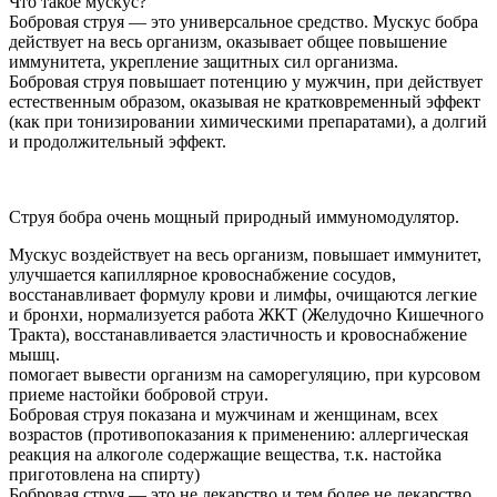
Что такое мускус?
Бобровая струя — это универсальное средство. Мускус бобра
действует на весь организм, оказывает общее повышение
иммунитета, укрепление защитных сил организма.
Бобровая струя повышает потенцию у мужчин, при действует
естественным образом, оказывая не кратковременный эффект
(как при тонизировании химическими препаратами), а долгий
и продолжительный эффект.
Струя бобра очень мощный природный иммуномодулятор.
Мускус воздействует на весь организм, повышает иммунитет,
улучшается капиллярное кровоснабжение сосудов,
восстанавливает формулу крови и лимфы, очищаются легкие
и бронхи, нормализуется работа ЖКТ (Желудочно Кишечного
Тракта), восстанавливается эластичность и кровоснабжение
мышц.
помогает вывести организм на саморегуляцию, при курсовом
приеме настойки бобровой струи.
Бобровая струя показана и мужчинам и женщинам, всех
возрастов (противопоказания к применению: аллергическая
реакция на алкоголе содержащие вещества, т.к. настойка
приготовлена на спирту)
Бобровая струя — это не лекарство и тем более не лекарство