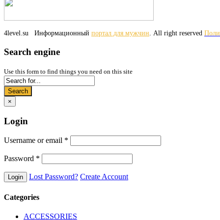
4level.su
Информационный
портал для мужчин
. All right reserved
Поли
Search engine
Use this form to find things you need on this site
Search
×
Login
Username or email
*
Password
*
Lost Password?
Create Account
Categories
ACCESSORIES