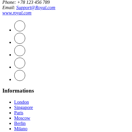
Phone
: +78 123 456 789
Email
:
Support@Royal.com
www.royal.com
Informations
London
Singapore
Paris
Moscow
Berlin
Milano