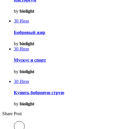
by
biolight
30
Июн
Бобровый жир
by
biolight
30
Июн
Мускус и спорт
by
biolight
30
Июн
Купить бобровую струю
by
biolight
Share Post